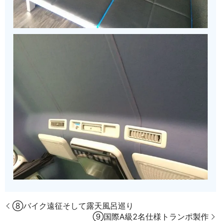
⑧バイク遠征そして露天風呂巡り
⑨国際A級2名仕様トランポ製作