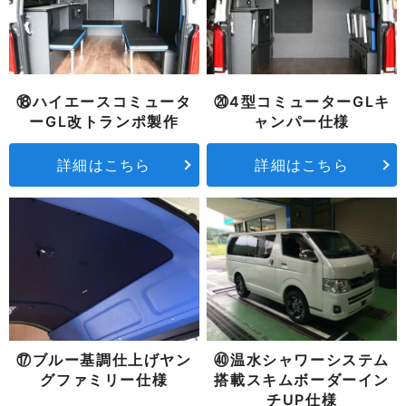
⑱ハイエースコミュータ
⑳4型コミューターGLキ
ーGL改トランポ製作
ャンパー仕様
詳細はこちら
詳細はこちら
⑰ブルー基調仕上げヤン
㊵温水シャワーシステム
グファミリー仕様
搭載スキムボーダーイン
チUP仕様